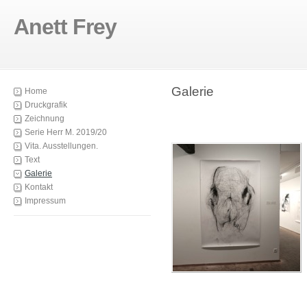
Anett Frey
Galerie
Home
Druckgrafik
Zeichnung
Serie Herr M. 2019/20
Vita. Ausstellungen.
Text
Galerie
Kontakt
Impressum